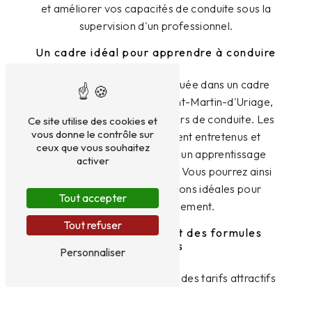
et améliorer vos capacités de conduite sous la
supervision d'un professionnel.
Un cadre idéal pour apprendre à conduire
L'auto-école Altitude est située dans un cadre
agréable à proximité de Saint-Martin-d'Uriage,
ce qui facilite l'accès aux cours de conduite. Les
Ce site utilise des cookies et
vous donne le contrôle sur
véhicules sont régulièrement entretenus et
ceux que vous souhaitez
équipés pour vous garantir un apprentissage
activer
optimal et en toute sécurité. Vous pourrez ainsi
pratiquer dans des conditions idéales pour
Tout accepter
progresser rapidement.
Tout refuser
Des tarifs attractifs et des formules
adaptées
Personnaliser
Altitude Auto école propose des tarifs attractifs
pour la conduite accompagnée à Saint-Martin-